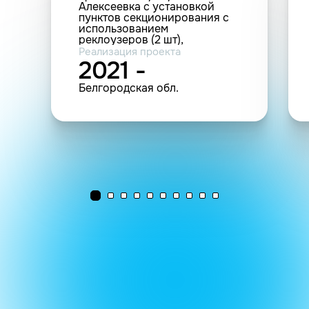
Алексеевка с установкой
пунктов секционирования с
использованием
реклоузеров (2 шт),
разъединителей с ручным
Реализация проекта
приводом (3 шт)
2021 -
Белгородская обл.