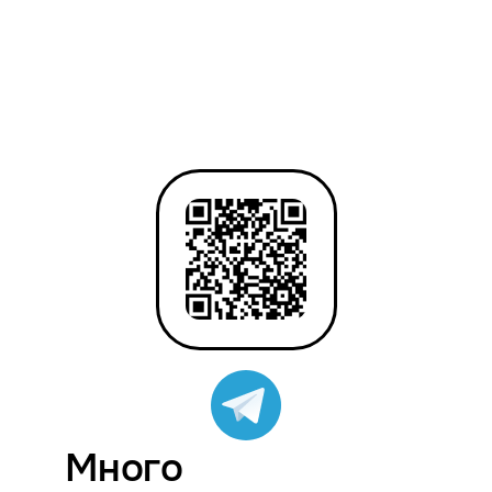
Много