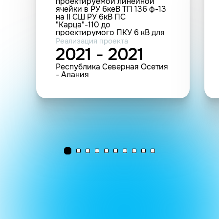
проектируемой линейной
ячейки в РУ 6кеВ ТП 136 ф-13
на II СШ РУ 6кВ ПС
"Карца"-110 до
проектирумого ПКУ 6 кВ для
электроснабжения "Учебного
Реализация проекта
центра Военной полиции ВС
2021 - 2021
РФ" (ТУ 1834/2019/СОФ/
ВлГЭС от 16.10.2019г.)
Республика Северная Осетия
- Алания