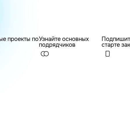
ые проекты по
Узнайте основных
Подпишит
подрядчиков
старте за