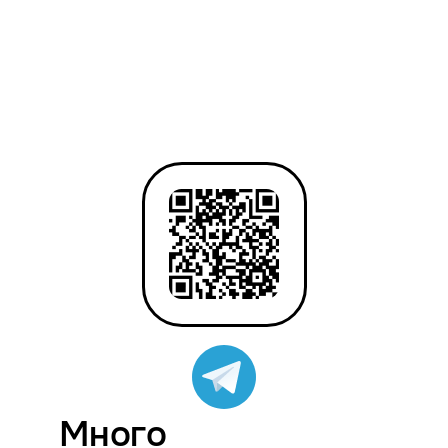
Много