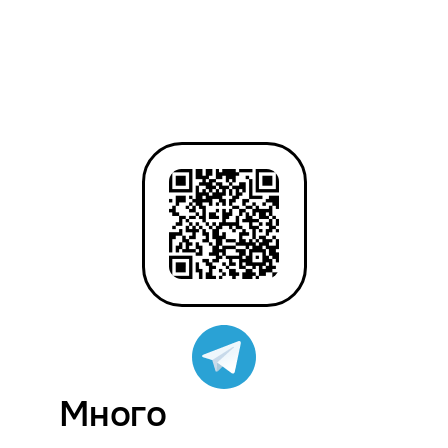
Много