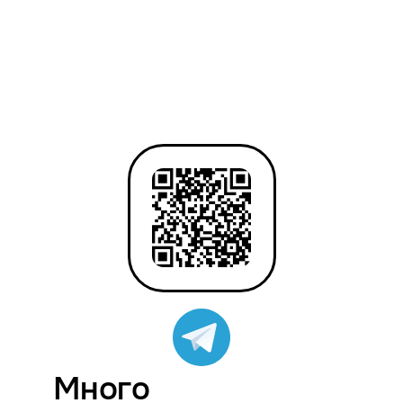
Много