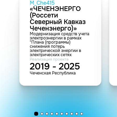
M_Che415
«ЧЕЧЕНЭНЕРГО
(Россети
Северный Кавказ
Чеченэнерго)»
Модернизация средств учета
электроэнергии в рамках
"Плана (программы)
снижения потерь
электрической энергии в
электрических сетях
Веденских РЭС АО
Реализация проекта
"Чеченэнерго" (установка
2019 - 2025
3038 шт. приборов учета)
Чеченская Республика