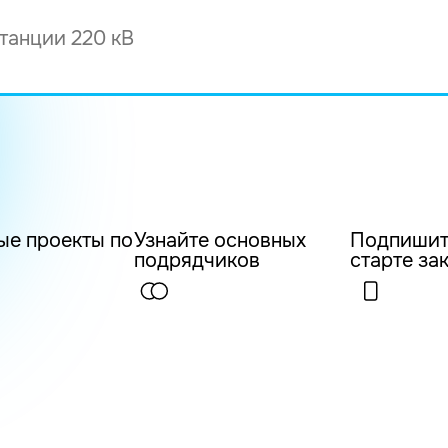
ые проекты по
Узнайте основных
Подпишит
подрядчиков
старте за