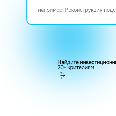
Найдите инвестиционн
20+ критериям